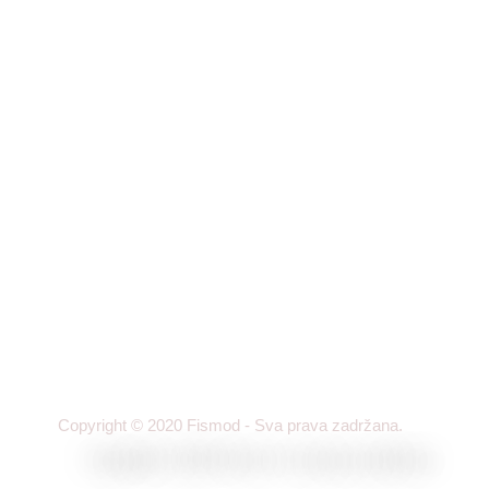
Izjave
Proizvodi
Fiskalni uređaji
Poverljivost i
Termal printeri
Uslovi korišć
Bar cod skeneri
Odricanje od
Dodatna oprema
Politika priva
Pos terminali
Obaveštenje 
Copyright © 2020 Fismod - Sva prava zadržana.