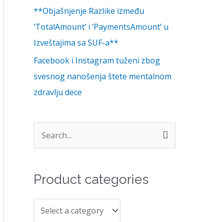
**Objašnjenje Razlike između
‘TotalAmount’ i ‘PaymentsAmount’ u
Izveštajima sa SUF-a**
Facebook i Instagram tuženi zbog
svesnog nanošenja štete mentalnom
zdravlju dece
S
e
a
Product categories
r
c
h