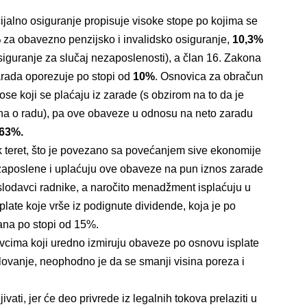
jalno osiguranje propisuje visoke stope po kojima se
%
za obavezno penzijsko i invalidsko osiguranje,
10,3%
iguranje za slučaj nezaposlenosti), a član 16. Zakona
rada oporezuje po stopi od
10%
. Osnovica za obračun
ose koji se plaćaju iz zarade (s obzirom na to da je
na o radu), pa ove obaveze u
odnosu na neto zaradu
63%.
 teret, što je povezano sa povećanjem sive ekonomije
 zaposlene i uplaćuju ove obaveze na pun iznos zarade
oslodavci radnike, a naročito menadžment isplaćuju u
late koje vrše iz podignute dividende, koja je po
na po stopi od 15%.
avcima koji uredno izmiruju obaveze po osnovu isplate
vanje, neophodno je da se smanji visina poreza i
ti, jer će deo privrede iz legalnih tokova prelaziti u