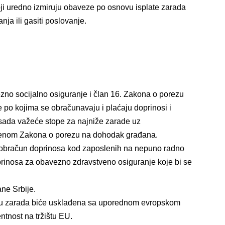
oji uredno izmiruju obaveze po osnovu isplate zarada
ja ili gasiti poslovanje.
G REŠENJA
zno socijalno osiguranje i član 16. Zakona o porezu
 po kojima se obračunavaju i plaćaju doprinosi i
sada važeće stope za najniže zarade uz
menom Zakona o porezu
na dohodak građana.
obračun doprinosa kod zaposlenih na nepuno radno
prinosa za obavezno zdravstveno osiguranje koje bi se
ne Srbije.
tu zarada biće usklađena sa uporednom evropskom
tnost na tržištu EU.