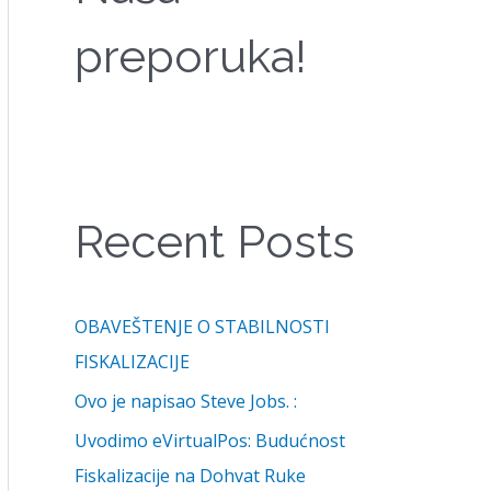
I
preporuka!
J
E
:
Recent Posts
OBAVEŠTENJE O STABILNOSTI
FISKALIZACIJE
Ovo je napisao Steve Jobs. :
Uvodimo eVirtualPos: Budućnost
Fiskalizacije na Dohvat Ruke