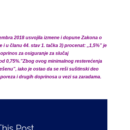
NO REŠENO
mbra 2018 usvojila izmene i dopune
Zakona
o
e i
u članu 44. stav 1. tačka 3) procenat: „1,5%”
je
oprinos za osiguranje za slučaj
i od 0,75%.”Zbog ovog minimalnog
resterećenja
rešenu”,
iako je ostao da se reši suštinski deo
poreza i drugih doprinosa u vezi sa zaradama.
This Post