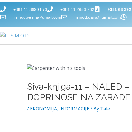
Skip
+381 11 3690 873
+381 11 2653 762
+381 63 392
to
fismod.vesna@gmail.com
fismod.daria@gmail.com
content
Post
navigation
Siva-knjiga-11 – NALED –
DOPRINOSE NA ZARADE
/
EKONOMIJA
,
INFORMACIJE
/ By
Tale
OPIS 