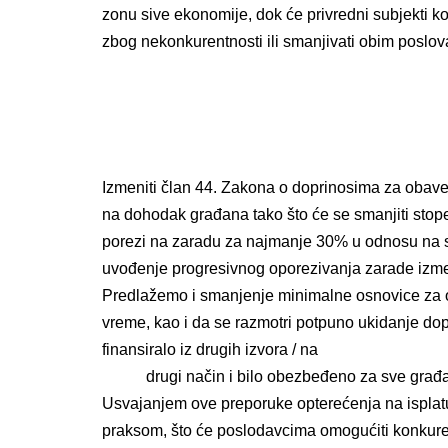
zonu sive ekonomije, dok će privredni subjekti k
zbog nekonkurentnosti ili smanjivati obim poslovan
PREDLO
Izmeniti član 44. Zakona o doprinosima za obave
na dohodak građana tako što će se smanjiti stope
porezi na zaradu za najmanje 30% u
odnosu na 
uvođenje
progresivnog oporezivanja zarade iz
Predlažemo i smanjenje minimalne osnovice za 
vreme, kao i da se
razmotri potpuno ukidanje do
finansiralo iz drugih izvora / na
drugi način i bilo obezbeđeno za sve građa
Usvajanjem ove preporuke opterećenja na ispla
praksom, što će poslodavcima omogućiti konkuren