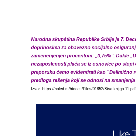
DELIMIČ
Narodna skupština Republike Srbije je 7.
Dece
doprinosima za obavezno socijalno osiguranj
zamenenjenjen procentom: „0,75%”. Dakle
„D
nezaposlenosti
plaća se iz osnovice po stop
preporuku ćemo evidentirati kao “Delimično 
predloga rešenja koji se odnosi
na smanjenja 
Izvor: https://naled.rs/htdocs/Files/01852/Siva-knjiga-11.pdf
Like 