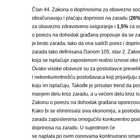
Član 44. Zakona o doprinosima za obavezno soci
obračunavaju i plaćaju doprinosi na zaradu (
26
za obavezno zdravstveno osiguranje i
1,5%
za os
o porezu na dohodak građana propisuje da se za
je bruto zarada, tako da ona sadrži porez i doprin
zarada tako definisana članom 105. stav 2. Zako
koja se isplaćuje zaposlenom realno iznose oko
Ovako visoke obaveze su za poslodavce prevelik
i nekonkurentnošću poslodavaca koji prijavljuju
koju im isplaćuju. Takođe je prisutan trend da p
manjem delu kroz zaradu, a u većem delu kroz isp
Zakonu o porezu na dohodak građana oporezova
Kako bi se eliminisala siva ekonomija, a poslod
zarada zaposlenima omogućilo konkurentno poslo
doprinosa na zaradu. U suprotnom će
se naplata po ovim osnovama kontinuirano smanjiva