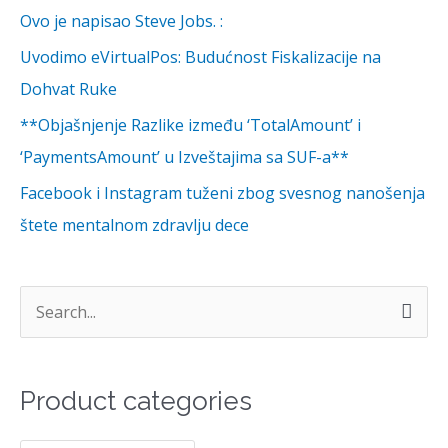
Ovo je napisao Steve Jobs. :
Uvodimo eVirtualPos: Budućnost Fiskalizacije na
Dohvat Ruke
**Objašnjenje Razlike između ‘TotalAmount’ i
‘PaymentsAmount’ u Izveštajima sa SUF-a**
Facebook i Instagram tuženi zbog svesnog nanošenja
štete mentalnom zdravlju dece
S
e
a
Product categories
r
c