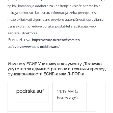
tip koji kompanija odabere za korištenje ovisit će o tome koja
usluga se koristi i koju vrstu informacija treba prenijeti. Ovo
može uključivati sigurnosnu provjeru autentičnosti, upravljanje
transakcijama, redove poruka, poslužitelje aplikacija, web
servere i direktorije.
Preuzeto sa:
https://azure.microsoft.com/en-
us/overview/what-is-middleware/
Измене у ЕСИР Упитнику и документу „Техничко
упутствo за административни и технички преглед
функционалности ЕСИР-а или Л-ПФР-а
podrska.suf
11:19 AM (3
hours ago)