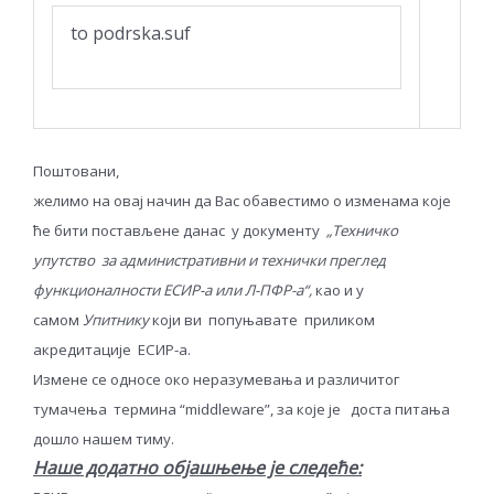
to
podrska.suf
Поштовани,
желимо на овај начин да Вас обавестимо о изменама које
ће бити постављене данас у документу
„Техничко
упутств
o
за административни и технички преглед
функционалности ЕСИР-а или Л-ПФР-а“,
као и у
самом
Упитнику
који ви попуњавате приликом
акредитације ЕСИР-а.
Измене се односе око неразумевања и различитог
тумачења термина “middleware”, за које је доста питања
дошло нашем тиму.
Наше додатно објашњење је следеће: