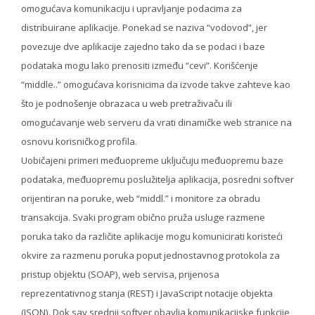
omogućava komunikaciju i upravljanje podacima za
distribuirane aplikacije. Ponekad se naziva “vodovod”, jer
povezuje dve aplikacije zajedno tako da se podaci i baze
podataka mogu lako prenositi između “cevi”. Korišćenje
“middle..” omogućava korisnicima da izvode takve zahteve kao
što je podnošenje obrazaca u web pretraživaču ili
omogućavanje web serveru da vrati dinamičke web stranice na
osnovu korisničkog profila.
Uobičajeni primeri međuopreme uključuju međuopremu baze
podataka, međuopremu poslužitelja aplikacija, posredni softver
orijentiran na poruke, web “middl.” i monitore za obradu
transakcija. Svaki program obično pruža usluge razmene
poruka tako da različite aplikacije mogu komunicirati koristeći
okvire za razmenu poruka poput jednostavnog protokola za
pristup objektu (SOAP), web servisa, prijenosa
reprezentativnog stanja (REST) i JavaScript notacije objekta
(JSON). Dok sav srednji softver obavlja komunikacijske funkcije,