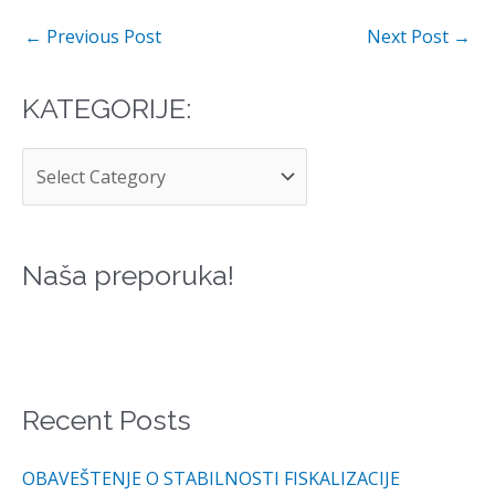
←
Previous Post
Next Post
→
KATEGORIJE:
K
A
T
E
G
Naša preporuka!
O
R
I
J
Recent Posts
E
:
OBAVEŠTENJE O STABILNOSTI FISKALIZACIJE