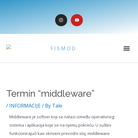
Skip
to
I
Y
content
n
o
s
u
t
t
a
u
g
b
r
e
Me
a
m
Post
navigation
Termin “middleware”
/
INFORMACIJE
/ By
Tale
Middleware je softver koji se nalazi između operativnog
sistema i aplikacija koje se na njemu pokreću. U suštini
funkcionirajući kao skriveni prevodni sloj, middleware