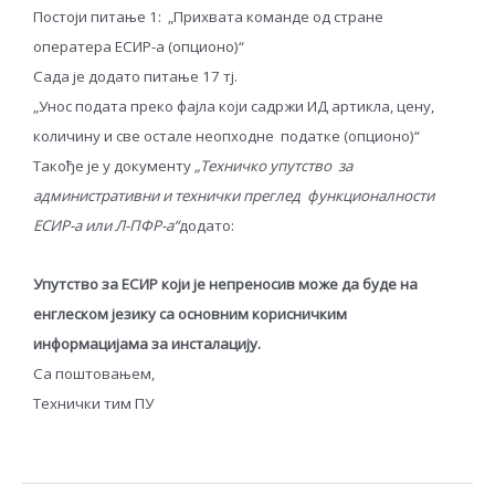
Постоји питање 1: „Прихвата команде од стране
оператера ЕСИР-а (опционо)“
Сада је додато питање
17 тј.
„
Унос подата преко фајла који садржи ИД артикла, цену,
количину и све остале неопходне
п
одатке
(опционо)“
Такође је у документу
„Техничко упутств
o
за
административни и технички преглед функционалности
ЕСИР-а или Л-ПФР-а“
додато:
Упутство за ЕСИР који је непреносив може да буде на
енглеском језику са основним корисничким
информацијама за инсталацију.
Са поштовањем,
Технички тим ПУ