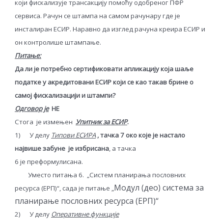
који фискализује трансакцију помоћу одобреног ПФР
сервиса. Рачун се штампа на самом рачунару где је
инсталиран ЕСИР. Наравно да изглед рачуна креира ЕСИР и
он контролише штампање.
Питање:
Да ли је потребно сертификовати апликацију која шаље
податке у акредитовани ЕСИР који се као такав брине о
самој фискализацији и штампи?
Одговор је
НЕ
Стога је измењен
Упитник за ЕСИР
.
1) У делу
Типови ЕСИРА
, тачка 7 око које је настало
највише забуне је избрисана
, a тачка
6 je преформулисана.
Уместо питања 6. „Систем планирања пословних
Модул (део) система за
ресурса (ЕРП)“, сада је питање „
планирање пословних ресурса (ЕРП)“
2) У делу
Оперативне функције