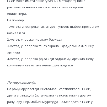
ЕСИР може имати више “улазних метода”, тј. више
различитих начина уноса артикла чији се промет
евидентира.
На пример:
1.метод : унос преко тастатуре – уносом шифре, претрагом
назива и сл.
2.метод: унос скенирањем баркода
3.метод: унос преко touch екрана – додиром на иконицу
артикла
4.метод: унос преко фајла који садржи ИД артикла, цену,
количину и све остале неопходне податке
Пример сценарија:
На рачунару постоји инсталиран сертификован ЕСИР,
друга апликација (исталирана на истом или на другом
рачунару, нпр. мобилнм уређају) шаље податке ЕСИР-у,