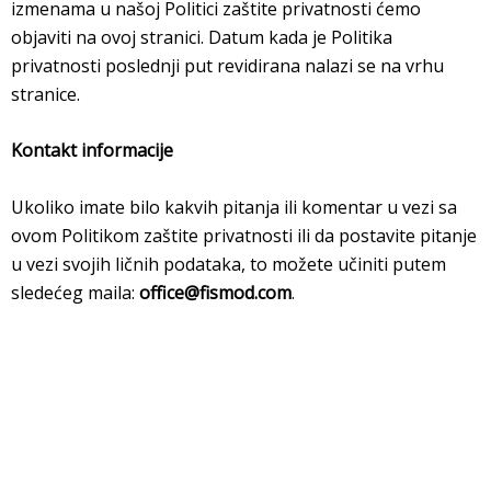
izmenama u našoj Politici zaštite privatnosti ćemo
objaviti na ovoj stranici. Datum kada je Politika
privatnosti poslednji put revidirana nalazi se na vrhu
stranice.
Kontakt informacije
Ukoliko imate bilo kakvih pitanja ili komentar u vezi sa
ovom Politikom zaštite privatnosti ili da postavite pitanje
u vezi svojih ličnih podataka, to možete učiniti putem
sledećeg maila:
office@fismod.com
.
Izjave
Proizvodi
Fiskalni uređaji
Poverljivost i privatnost