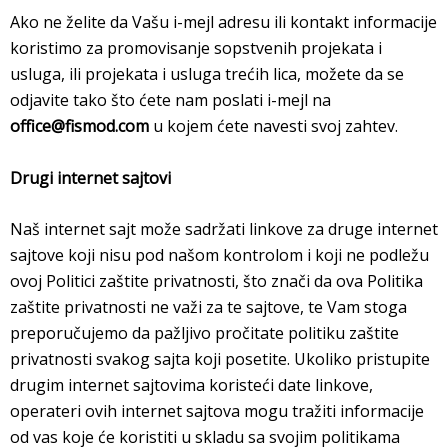
Ako ne želite da Vašu i-mejl adresu ili kontakt informacije
koristimo za promovisanje sopstvenih projekata i
usluga, ili projekata i usluga trećih lica, možete da se
odjavite tako što ćete nam poslati i-mejl na
office@fismod.com
u kojem ćete navesti svoj zahtev.
Drugi internet sajtovi
Naš internet sajt može sadržati linkove za druge internet
sajtove koji nisu pod našom kontrolom i koji ne podležu
ovoj Politici zaštite privatnosti, što znači da ova Politika
zaštite privatnosti ne važi za te sajtove, te Vam stoga
preporučujemo da pažljivo pročitate politiku zaštite
privatnosti svakog sajta koji posetite. Ukoliko pristupite
drugim internet sajtovima koristeći date linkove,
operateri ovih internet sajtova mogu tražiti informacije
od vas koje će koristiti u skladu sa svojim politikama