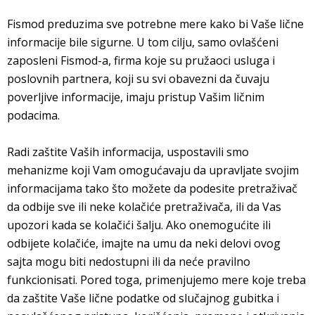
Fismod preduzima sve potrebne mere kako bi Vaše lične
informacije bile sigurne. U tom cilju, samo ovlašćeni
zaposleni Fismod-a, firma koje su pružaoci usluga i
poslovnih partnera, koji su svi obavezni da čuvaju
poverljive informacije, imaju pristup Vašim ličnim
podacima.
Radi zaštite Vaših informacija, uspostavili smo
mehanizme koji Vam omogućavaju da upravljate svojim
informacijama tako što možete da podesite pretraživač
da odbije sve ili neke kolačiće pretraživača, ili da Vas
upozori kada se kolačići šalju. Ako onemogućite ili
odbijete kolačiće, imajte na umu da neki delovi ovog
sajta mogu biti nedostupni ili da neće pravilno
funkcionisati. Pored toga, primenjujemo mere koje treba
da zaštite Vaše lične podatke od slučajnog gubitka i