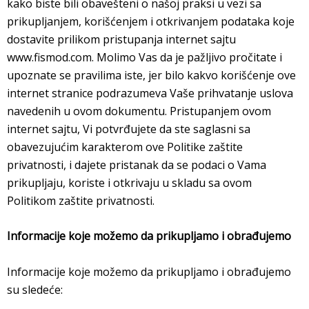
m
kako biste bili obavešteni o našoj praksi u vezi sa
prikupljanjem, korišćenjem i otkrivanjem podataka koje
dostavite prilikom pristupanja internet sajtu
www.fismod.com. Molimo Vas da je pažljivo pročitate i
upoznate se pravilima iste, jer bilo kakvo korišćenje ove
internet stranice podrazumeva Vaše prihvatanje uslova
navedenih u ovom dokumentu. Pristupanjem ovom
internet sajtu, Vi potvrđujete da ste saglasni sa
obavezujućim karakterom ove Politike zaštite
privatnosti, i dajete pristanak da se podaci o Vama
prikupljaju, koriste i otkrivaju u skladu sa ovom
Politikom zaštite privatnosti.
Informacije koje možemo da prikupljamo i obrađujemo
Informacije koje možemo da prikupljamo i obrađujemo
su sledeće: