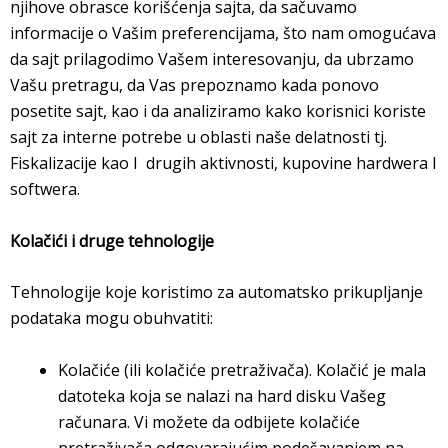
njihove obrasce korišćenja sajta, da sačuvamo
informacije o Vašim preferencijama, što nam omogućava
da sajt prilagodimo Vašem interesovanju, da ubrzamo
Vašu pretragu, da Vas prepoznamo kada ponovo
posetite sajt, kao i da analiziramo kako korisnici koriste
sajt za interne potrebe u oblasti naše delatnosti tj.
Fiskalizacije kao I drugih aktivnosti, kupovine hardwera I
softwera.
Kolačići i druge tehnologije
Tehnologije koje koristimo za automatsko prikupljanje
podataka mogu obuhvatiti:
Kolačiće (ili kolačiće pretraživača). Kolačić je mala
datoteka koja se nalazi na hard disku Vašeg
računara. Vi možete da odbijete kolačiće
pretraživača odgovarajućim podešavanjem na