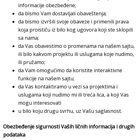
informacije obezbeđene;
da bismo Vam dostavljali obaveštenja;
da bismo izvršili svoje obaveze i primenili prava
koja proističu iz bilo kog ugovora koji ste sklopili
sa nama;
da Vas obavestimo o promenama na našem sajtu,
ili bilo kakvom projektu ili uslugama koje nudimo,
ili pružamo;
da Vam omogućimo da koristite interaktivne
funkcije na našem sajtu;
da Vas kontaktiramo u vezi sa projektima i
uslugama koji nudimo mi ili treća lica, a koji Vas
mogu interesovati
u bilo koju drugu svrhu, uz Vašu saglasnost.
Obezbeđenje sigurnosti Vaših ličnih informacija i drugih
podataka