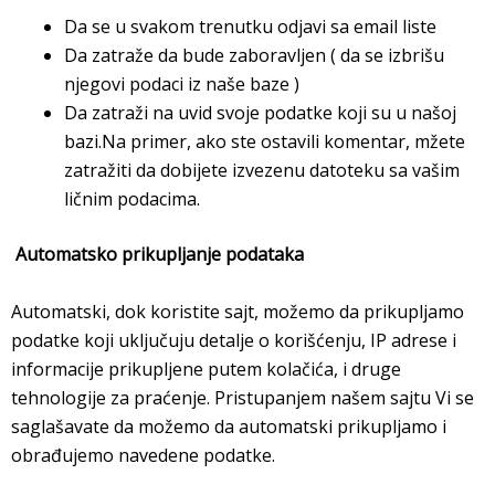
Da se u svakom trenutku odjavi sa email liste
Da zatraže da bude zaboravljen ( da se izbrišu
njegovi podaci iz naše baze )
Da zatraži na uvid svoje podatke koji su u našoj
bazi.Na primer, ako ste ostavili komentar, mžete
zatražiti da dobijete izvezenu datoteku sa vašim
ličnim podacima.
Automatsko prikupljanje podataka
Automatski, dok koristite sajt, možemo da prikupljamo
podatke koji uključuju detalje o korišćenju, IP adrese i
informacije prikupljene putem kolačića, i druge
tehnologije za praćenje. Pristupanjem našem sajtu Vi se
saglašavate da možemo da automatski prikupljamo i
obrađujemo navedene podatke.