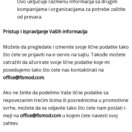
Ovo uključuje razmenu informacija sa drugim
kompanijama i organizacijama za potrebe zaštite
od prevara.
Pristup i ispravljanje Vaših informacija
Možete da pregledate i izmenite svoje lične podatke tako
što ćete se prijaviti na e-servis na sajtu. Takođe možete
zatražiti da ažurirate svoje lične podatke koje mi
posedujemo tako što ćete nas kontaktirati na
office@fismod.com
.
Ako ne želite da podelimo Vaše lične podatke sa
nepovezanim trećim licima ili posrednicima u promotivne
svrhe, možete da se odjavite tako što ćete nam poslati i-
mejl na
office@fismod.com
u kojem ćete navesti svoj
zahtev.