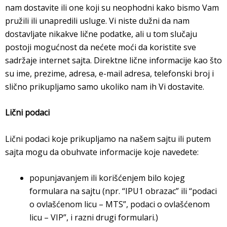
nam dostavite ili one koji su neophodni kako bismo Vam
pružili ili unapredili usluge. Vi niste dužni da nam
dostavljate nikakve lične podatke, ali u tom slučaju
postoji mogućnost da nećete moći da koristite sve
sadržaje internet sajta. Direktne lične informacije kao što
su ime, prezime, adresa, e-mail adresa, telefonski broj i
slično prikupljamo samo ukoliko nam ih Vi dostavite.
Lični podaci
Lični podaci koje prikupljamo na našem sajtu ili putem
sajta mogu da obuhvate informacije koje navedete:
popunjavanjem ili korišćenjem bilo kojeg
formulara na sajtu (npr. “IPU1 obrazac” ili “podaci
o ovlašćenom licu – MTS”, podaci o ovlašćenom
licu – VIP”, i razni drugi formulari.)