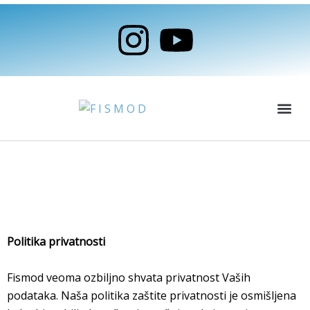
Skip
I
Y
to
content
n
o
s
u
Me
t
t
a
u
Politika privatnosti
g
b
r
e
Politika privatnosti
a
Fismod veoma ozbiljno shvata privatnost Vaših
podataka. Naša politika zaštite privatnosti je osmišljena