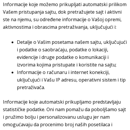
Informacije koje možemo prikupljati automatski prilikom
Vašem pristupanja sajtu, dok pretražujete sajt i aktivni
ste na njemu, su određene informacije o Vašoj opremi,
aktivnostima i obrascima pretraživanja, uključujući i:
Detalje o Vašim posetama našem sajtu, uključujući
i podatke o saobraćaju, podatke o lokaciji,
evidencije i druge podatke o komunikaciji i
izvorima kojima pristupate i koristite na sajtu;
Informacije o računaru i internet konekciji,
uključujući i Vašu IP adresu, operativni sistem i tip
pretraživača.
Informacije koje automatski prikupljamo predstavljaju
statističke podatke. Oni nam pomažu da poboljšamo sajt
i pružimo bolju i personalizovanu uslugu jer nam
omogućavaju da procenimo broj naših posetilaca i