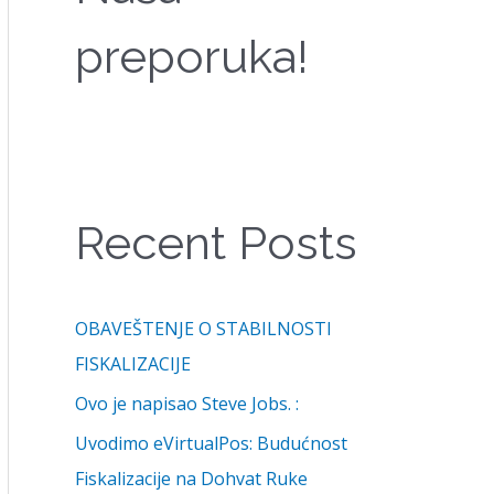
I
preporuka!
J
E
:
Recent Posts
OBAVEŠTENJE O STABILNOSTI
FISKALIZACIJE
Ovo je napisao Steve Jobs. :
Uvodimo eVirtualPos: Budućnost
Fiskalizacije na Dohvat Ruke