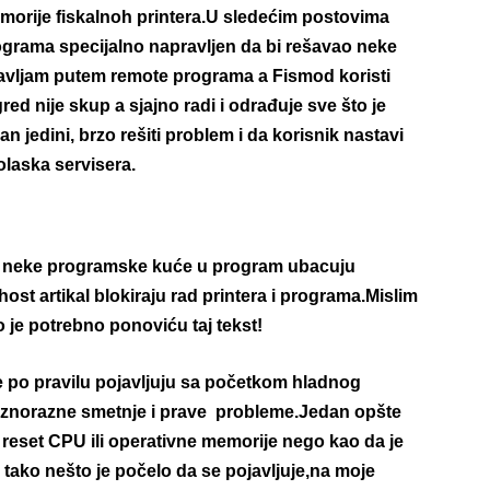
memorije fiskalnoh printera.U sledećim postovima
ograma specijalno napravljen da bi rešavao neke
avljam putem remote programa a Fismod koristi
d nije skup a sjajno radi i odrađuje sve što je
an jedini, brzo rešiti problem i da korisnik nastavi
olaska servisera.
m da neke programske kuće u program ubacuju
st artikal blokiraju rad printera i programa.Mislim
je potrebno ponoviću taj tekst!
se po pravilu pojavljuju sa početkom hladnog
raznorazne smetnje i prave probleme.Jedan opšte
e reset CPU ili operativne memorije nego kao da je
 tako nešto je počelo da se pojavljuje,na moje