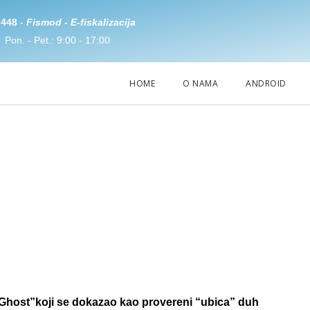
 448
-
Fismod - E-fiskalizacija
Pon. - Pet.: 9:00 - 17:00
HOME
O NAMA
ANDROID
t" je isključivo
o Fismod-a!
host”koji se dokazao kao provereni “ubica” duh