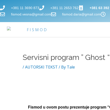
Skip
+381 11 3690 873
+381 11 2653 762
+381 63 392
to
fismod.vesna@gmail.com
fismod.daria@gmail.com
content
Servisni program ” Ghost “
Post
navigation
/
AUTORSKI TEKST
/ By
Tale
Program "Ghos
vlasništv
Fismod u ovom postu prezentuje program “G