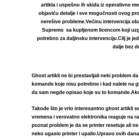
artikla i uspešno ih skida iz operativne 
objaviću detalje i sve mogučnosti ovog pr
nerešive probleme.Većinu intervencija ob
Supremo sa kupljenom licencom koji uzgre
potrebno za daljinsku intervenciju.Cilj je jed
dalje bez d
Ghost artikli ne bi prestavljali neki proble
komande koje nisu potrebne i kad nalete na gho
da sam negde opisao koje su to komande.Ako 
Takođe što je vrlo interesantno ghost artikli 
vremena i verovatno elektronika reaguje na 
poznat problem je da se printer resetuje ali n
neko ugasio printer i upalio.Upravo ovih dana