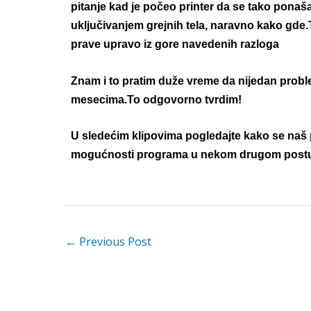
pitanje kad je počeo printer da se tako ponaš
uključivanjem grejnih tela, naravno kako gde.T
prave upravo iz gore navedenih razloga
Znam i to pratim duže vreme da nijedan problem
mesecima.To odgovorno tvrdim!
U sledećim klipovima pogledajte kako se naš 
mogućnosti programa u nekom drugom post
←
Previous Post