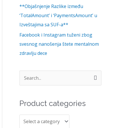
**Objašnjenje Razlike između
‘TotalAmount’ i ‘PaymentsAmount’ u
Izveštajima sa SUF-a**
Facebook i Instagram tuženi zbog
svesnog nanošenja štete mentalnom
zdravlju dece
S
e
a
Product categories
r
c
h