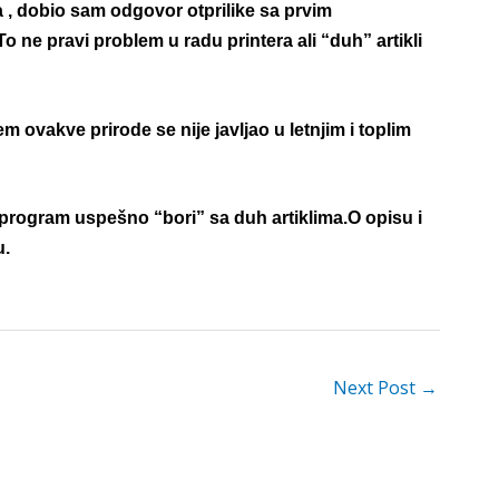
a , dobio sam odgovor otprilike sa prvim
o ne pravi problem u radu printera ali “duh” artikli
 ovakve prirode se nije javljao u letnjim i toplim
program uspešno “bori” sa duh artiklima.O opisu i
u.
Next Post
→