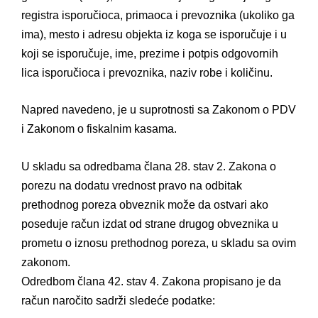
registra isporučioca, primaoca i prevoznika (ukoliko ga
ima), mesto i adresu objekta iz koga se isporučuje i u
koji se isporučuje, ime, prezime i potpis odgovornih
lica isporučioca i prevoznika, naziv robe i količinu.
Napred navedeno, je u suprotnosti sa Zakonom o PDV
i Zakonom o fiskalnim kasama.
U skladu sa odredbama člana 28. stav 2. Zakona o
porezu na dodatu vrednost pravo na odbitak
prethodnog poreza obveznik može da ostvari ako
poseduje račun izdat od strane drugog obveznika u
prometu o iznosu prethodnog poreza, u skladu sa ovim
zakonom.
Odredbom člana 42. stav 4. Zakona propisano je da
račun naročito sadrži sledeće podatke: