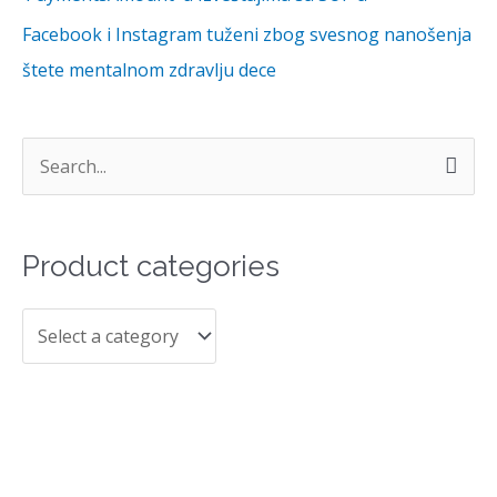
Facebook i Instagram tuženi zbog svesnog nanošenja
štete mentalnom zdravlju dece
S
e
a
Product categories
r
c
h
f
o
r
Izjave
Proizvodi
: