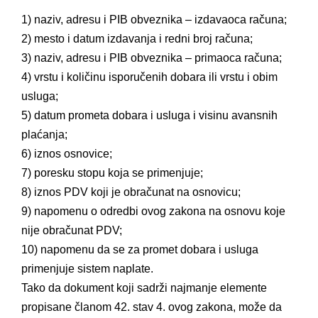
1) naziv, adresu i PIB obveznika – izdavaoca računa;
2) mesto i datum izdavanja i redni broj računa;
3) naziv, adresu i PIB obveznika – primaoca računa;
4) vrstu i količinu isporučenih dobara ili vrstu i obim
usluga;
5) datum prometa dobara i usluga i visinu avansnih
plaćanja;
6) iznos osnovice;
7) poresku stopu koja se primenjuje;
8) iznos PDV koji je obračunat na osnovicu;
9) napomenu o odredbi ovog zakona na osnovu koje
nije obračunat PDV;
10) napomenu da se za promet dobara i usluga
primenjuje sistem naplate.
Tako da dokument koji sadrži najmanje elemente
propisane članom 42. stav 4. ovog zakona, može da