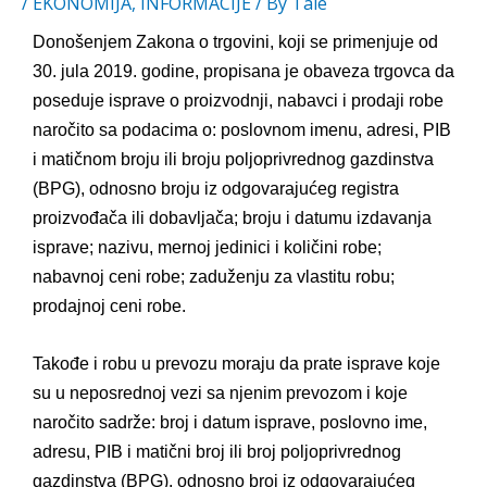
/
EKONOMIJA
,
INFORMACIJE
/ By
Tale
Donošenjem
Zakona o trgovini
, koji se primenjuje od
30. jula 2019. godine, propisana je obaveza trgovca da
poseduje isprave o proizvodnji, nabavci i prodaji robe
naročito sa podacima o: poslovnom imenu, adresi, PIB
i matičnom broju ili broju poljoprivrednog gazdinstva
(BPG), odnosno broju iz odgovarajućeg registra
proizvođača ili dobavljača; broju i datumu izdavanja
isprave; nazivu, mernoj jedinici i količini robe;
nabavnoj ceni robe; zaduženju za vlastitu robu;
prodajnoj ceni robe.
Takođe i robu u prevozu moraju da prate isprave koje
su u neposrednoj vezi sa njenim prevozom i koje
naročito sadrže: broj i datum isprave, poslovno ime,
adresu, PIB i matični broj ili broj poljoprivrednog
gazdinstva (BPG), odnosno broj iz odgovarajućeg