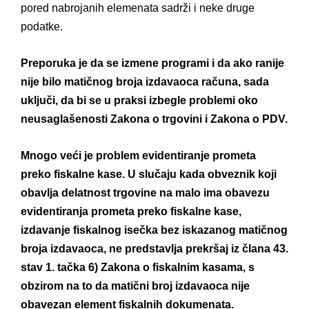
pored nabrojanih elemenata sadrži i neke druge
podatke.
Preporuka je da se izmene programi i da ako ranije
nije bilo matičnog broja izdavaoca računa, sada
uključi, da bi se u praksi izbegle problemi oko
neusaglašenosti Zakona o trgovini i
Zakona o PDV
.
Mnogo veći je problem evidentiranje prometa
preko fiskalne kase. U slučaju kada obveznik koji
obavlja delatnost trgovine na malo ima obavezu
evidentiranja prometa preko fiskalne kase,
izdavanje fiskalnog isečka bez iskazanog matičnog
broja izdavaoca, ne predstavlja prekršaj iz člana 43.
stav 1. tačka 6)
Zakona o fiskalnim kasama
, s
obzirom na to da matični broj izdavaoca nije
obavezan element fiskalnih dokumenata.