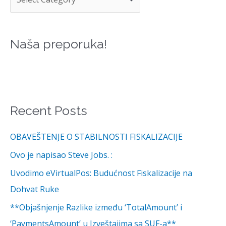
E
G
Naša preporuka!
O
R
I
J
Recent Posts
E
:
OBAVEŠTENJE O STABILNOSTI FISKALIZACIJE
Ovo je napisao Steve Jobs. :
Uvodimo eVirtualPos: Budućnost Fiskalizacije na
Dohvat Ruke
**Objašnjenje Razlike između ‘TotalAmount’ i
‘PaymentsAmount’ u Izveštajima sa SUF-a**