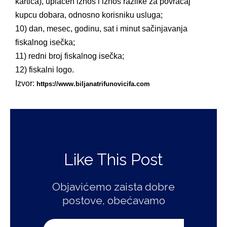
kartica), uplaćen iznos i iznos razlike za povraćaj
kupcu dobara, odnosno korisniku usluga;
10) dan, mesec, godinu, sat i minut sačinjavanja
fiskalnog isečka;
11) redni broj fiskalnog isečka;
12) fiskalni logo.
Izvor:
https://www.biljanatrifunovicifa.com
Like This Post
Objavićemo zaista dobre
postove, obećavamo
E