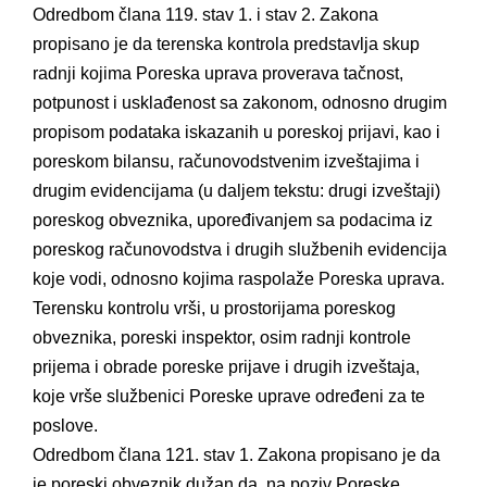
Odredbom člana 119. stav 1. i stav 2. Zakona
propisano je da terenska kontrola predstavlja skup
radnji kojima Poreska uprava proverava tačnost,
potpunost i usklađenost sa zakonom, odnosno drugim
propisom podataka iskazanih u poreskoj prijavi, kao i
poreskom bilansu, računovodstvenim izveštajima i
drugim evidencijama (u daljem tekstu: drugi izveštaji)
poreskog obveznika, upoređivanjem sa podacima iz
poreskog računovodstva i drugih službenih evidencija
koje vodi, odnosno kojima raspolaže Poreska uprava.
Terensku kontrolu vrši, u prostorijama poreskog
obveznika, poreski inspektor, osim radnji kontrole
prijema i obrade poreske prijave i drugih izveštaja,
koje vrše službenici Poreske uprave određeni za te
poslove.
Odredbom člana 121. stav 1. Zakona propisano je da
je poreski obveznik dužan da, na poziv Poreske