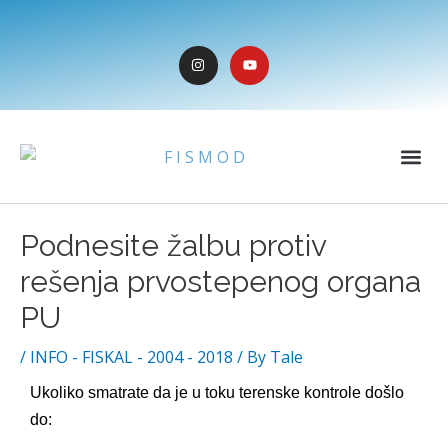
Skip
to
I
Y
content
n
o
s
u
t
t
a
u
g
b
r
e
Me
a
m
Post
Podnesite žalbu protiv
navigation
rešenja prvostepenog organa
PU
/
INFO - FISKAL - 2004 - 2018
/ By
Tale
Ukoliko smatrate da je u toku terenske kontrole došlo
do: