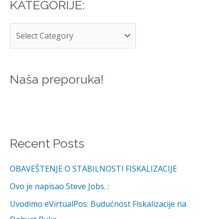
KATEGORIJE:
K
A
T
E
G
Naša preporuka!
O
R
I
J
Recent Posts
E
:
OBAVEŠTENJE O STABILNOSTI FISKALIZACIJE
Ovo je napisao Steve Jobs. :
Uvodimo eVirtualPos: Budućnost Fiskalizacije na