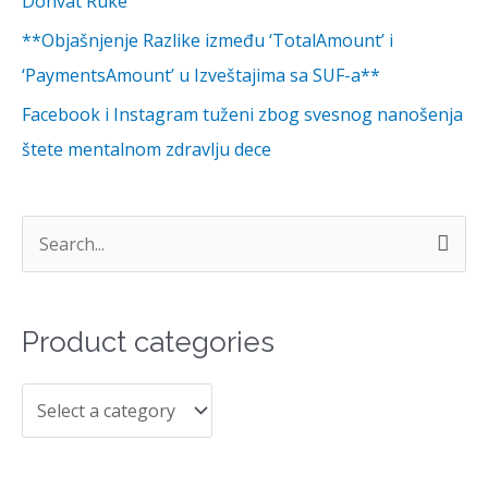
Dohvat Ruke
**Objašnjenje Razlike između ‘TotalAmount’ i
‘PaymentsAmount’ u Izveštajima sa SUF-a**
Facebook i Instagram tuženi zbog svesnog nanošenja
štete mentalnom zdravlju dece
S
e
a
Product categories
r
c
h
f