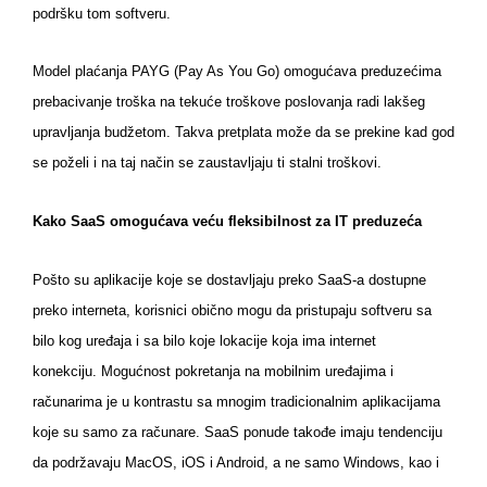
podršku tom softveru.
Model plaćanja PAYG (Pay As You Go) omogućava preduzećima
prebacivanje troška na tekuće troškove poslovanja radi lakšeg
upravljanja budžetom. Takva pretplata može da se prekine kad god
se poželi i na taj način se zaustavljaju ti stalni troškovi.
Kako SaaS omogućava veću fleksibilnost za IT preduzeća
Pošto su aplikacije koje se dostavljaju preko SaaS-a dostupne
preko interneta, korisnici obično mogu da pristupaju softveru sa
bilo kog uređaja i sa bilo koje lokacije koja ima internet
konekciju. Mogućnost pokretanja na mobilnim uređajima i
računarima je u kontrastu sa mnogim tradicionalnim aplikacijama
koje su samo za računare. SaaS ponude takođe imaju tendenciju
da podržavaju MacOS, iOS i Android, a ne samo Windows, kao i