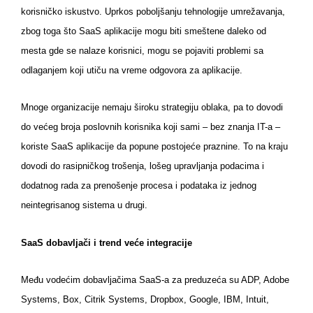
korisničko iskustvo. Uprkos poboljšanju tehnologije umrežavanja,
zbog toga što SaaS aplikacije mogu biti smeštene daleko od
mesta gde se nalaze korisnici, mogu se pojaviti problemi sa
odlaganjem koji utiču na vreme odgovora za aplikacije.
Mnoge organizacije nemaju široku strategiju oblaka, pa to dovodi
do većeg broja poslovnih korisnika koji sami – bez znanja IT-a –
koriste SaaS aplikacije da popune postojeće praznine. To na kraju
dovodi do rasipničkog trošenja, lošeg upravljanja podacima i
dodatnog rada za prenošenje procesa i podataka iz jednog
neintegrisanog sistema u drugi.
SaaS dobavljači i trend veće integracije
Među vodećim dobavljačima SaaS-a za preduzeća su ADP, Adobe
Systems, Box, Citrik Systems, Dropbox, Google, IBM, Intuit,