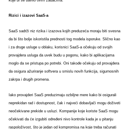
koje bi se bavilo ovim zadacima.
Rizici i izazovi SaaS-a
SaaS sadrži niz rizika i izazova kojih preduzeća moraju biti svesna
da bi što bolje iskoristila prednosti tog modela isporuke. Slično kao
i za druge usluge u oblaku, korisnici SaaS-a očekuju od svojih
provajdera usluga da uvek budu u pogonu, kako bi aplikacijama
moglo da se pristupa po potrebi. Oni takođe očekuju od provajdera
da osigura ažuriranje softvera u smislu novih funkcija, sigurnosnih
zakrpa i drugih promena.
Iako provajderi SaaS preduzimaju ozbiljne mere kako bi osigurali
neprekidan rad i dostupnost, čak i najveći dobavljači mogu doživeti
neočekivane prekide u usluzi. Kompanije koje koriste SaaS mogu
očekivati da će izgubiti određeni nivo kontrole kada je u pitanju
raspoloživost, što je jedan od kompromisa na koje treba računati