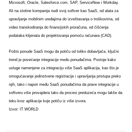
Microsoft, Oracle, Salesforce.com, SAP, ServiceNow i Workday.
Ali na stotine kompanija nudi svoj softver kao SaaS, od alata za
upravljanje mobilnim uređajima do izveštavanja o troškovima, od
video transkodiranja do finansijskih proračuna, od čišćenja
podataka klijenata do projektovanja pomoću računara (CAD).
Pošto ponude SaaS mogu da potiču od toliko dobavljača, ključni
trend je povećanje integracije među ponuđačima. Postoje kako
usluge namenjene za integraciju više SaaS aplikacija, kao što je
omogućavanje jedinstvene registracije i upravljanja pristupa preko
njih, tako i napori među SaaS ponuđačima da prave integracije u
softveru više provajdera tako da procesi preduzeća mogu lakše da
teku kroz aplikacije koje potiču iz više izvora.
Izvor: IT WORLD