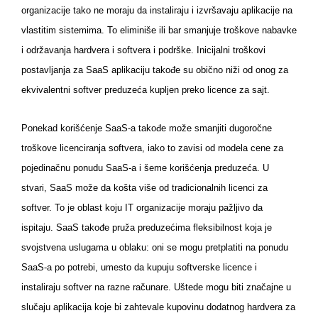
organizacije tako ne moraju da instaliraju i izvršavaju aplikacije na
vlastitim sistemima. To eliminiše ili bar smanjuje troškove nabavke
i održavanja hardvera i softvera i podrške. Inicijalni troškovi
postavljanja za SaaS aplikaciju takođe su obično niži od onog za
ekvivalentni softver preduzeća kupljen preko licence za sajt.
Ponekad korišćenje SaaS-a takođe može smanjiti dugoročne
troškove licenciranja softvera, iako to zavisi od modela cene za
pojedinačnu ponudu SaaS-a i šeme korišćenja preduzeća. U
stvari, SaaS može da košta više od tradicionalnih licenci za
softver. To je oblast koju IT organizacije moraju pažljivo da
ispitaju. SaaS takođe pruža preduzećima fleksibilnost koja je
svojstvena uslugama u oblaku: oni se mogu pretplatiti na ponudu
SaaS-a po potrebi, umesto da kupuju softverske licence i
instaliraju softver na razne računare. Uštede mogu biti značajne u
slučaju aplikacija koje bi zahtevale kupovinu dodatnog hardvera za