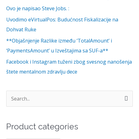
Ovo je napisao Steve Jobs. :
Uvodimo eVirtualPos: Budućnost Fiskalizacije na
Dohvat Ruke
**Objašnjenje Razlike između ‘TotalAmount’ i
‘PaymentsAmount’ u Izveštajima sa SUF-a**
Facebook i Instagram tuženi zbog svesnog nanošenja
štete mentalnom zdravlju dece
S
e
a
Product categories
r