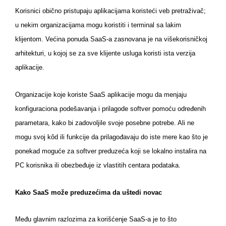
Korisnici obično pristupaju aplikacijama koristeći veb pretraživač;
u nekim organizacijama mogu koristiti i terminal sa lakim
klijentom. Većina ponuda SaaS-a zasnovana je na višekorisničkoj
arhitekturi, u kojoj se za sve klijente usluga koristi ista verzija
aplikacije.
Organizacije koje koriste SaaS aplikacije mogu da menjaju
konfiguraciona podešavanja i prilagode softver pomoću određenih
parametara, kako bi zadovoljile svoje posebne potrebe. Ali ne
mogu svoj kôd ili funkcije da prilagođavaju do iste mere kao što je
ponekad moguće za softver preduzeća koji se lokalno instalira na
PC korisnika ili obezbeđuje iz vlastitih centara podataka.
Kako SaaS može preduzećima da uštedi novac
Među glavnim razlozima za korišćenje SaaS-a je to što