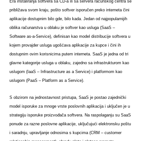
Era instaliranja softvera sa CD-a ili sa servera računskog centra se
približava svom kraju, pošto softver isporučen preko interneta čini
aplikacije dostupnim bilo gde, bilo kada. Jedan od najpopularnijih
oblika računarstva u oblaku je softver kao usluga (SaaS –
Software as-a-Service), definisan kao model distribucije softvera u
kojem provajder usluga ugošćava aplikacije za kupce i čini ih
dostupnim ovim korisnicima putem interneta. SaaS je jedna od tri
glavne kategorije usluga u oblaku, zajedno sa infrastrukturom kao
uslugom (IaaS – Infrastructure as a Service) i platformom kao
uslugom (PaaS – Platform as a Service).
S obzirom na jednostavnost pristupa, SaaS je postao zajednički
model isporuke za mnoge vrste poslovnih aplikacija i uključen je u
strategiju isporuke proizvođača softvera. Na raspolaganju su SaaS
ponude za razne poslovne aplikacije, uključujući elektronsku poštu
i saradnju, upravljanje odnosima s kupcima (CRM – customer