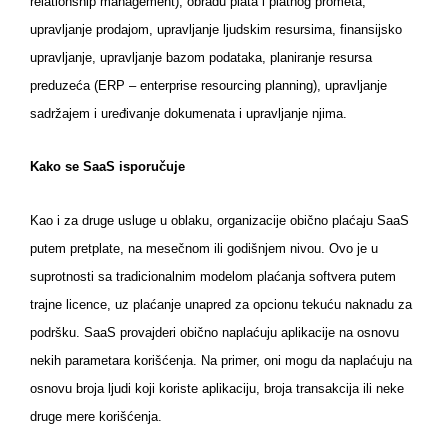
relationship management), obradu plata i platnog prometa,
upravljanje prodajom, upravljanje ljudskim resursima, finansijsko
upravljanje, upravljanje bazom podataka, planiranje resursa
preduzeća (ERP – enterprise resourcing planning), upravljanje
sadržajem i uređivanje dokumenata i upravljanje njima.
Kako se SaaS isporučuje
Kao i za druge usluge u oblaku, organizacije obično plaćaju SaaS
putem pretplate, na mesečnom ili godišnjem nivou. Ovo je u
suprotnosti sa tradicionalnim modelom plaćanja softvera putem
trajne licence, uz plaćanje unapred za opcionu tekuću naknadu za
podršku. SaaS provajderi obično naplaćuju aplikacije na osnovu
nekih parametara korišćenja. Na primer, oni mogu da naplaćuju na
osnovu broja ljudi koji koriste aplikaciju, broja transakcija ili neke
druge mere korišćenja.