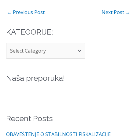
←
Previous Post
Next Post
→
KATEGORIJE:
K
A
T
E
G
Naša preporuka!
O
R
I
J
Recent Posts
E
:
OBAVEŠTENJE O STABILNOSTI FISKALIZACIJE