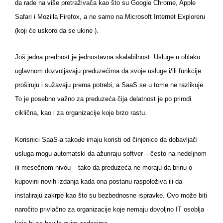
da rade na više pretraživača kao što su Google Chrome, Apple
Safari i Mozilla Firefox, a ne samo na Microsoft Internet Exploreru
(koji će uskoro da se ukine ).
Još jedna prednost je jednostavna skalabilnost. Usluge u oblaku
uglavnom dozvoljavaju preduzećima da svoje usluge i/ili funkcije
proširuju i sužavaju prema potrebi, a SaaS se u tome ne razlikuje.
To je posebno važno za preduzeća čija delatnost je po prirodi
ciklična, kao i za organizacije koje brzo rastu.
Korisnici SaaS-a takođe imaju koristi od činjenice da dobavljači
usluga mogu automatski da ažuriraju softver – često na nedeljnom
ili mesečnom nivou – tako da preduzeća ne moraju da brinu o
kupovini novih izdanja kada ona postanu raspoloživa ili da
instaliraju zakrpe kao što su bezbednosne ispravke. Ovo može biti
naročito privlačno za organizacije koje nemaju dovoljno IT osoblja