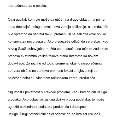
kod računarstva u oblaku.
Ovaj gubitak kontrole može da utiče i na druge oblasti, na primer
kada dobavljač usluga usvoji novu verziju aplikacije, ali preduzeće
nije spremno da napravi takvu promenu ili ne želi troškove obuke
korisnika za novu verziju. Ako preduzeće odluči da se prebaci kod
novog SaaS dobavljača, možda će se suočiti sa teškim zadatkom
prenosa ekstremno velikih fajlova preko Interneta ka novom
dobavljaču. Za razliku od toga, promena lokalno raspoređenog
softvera obično ne zahteva promenu lokacije fajlova koji se
najčešće nalaze u vlastitom računskom centru preduzeća.
Sigurnost i privatnost su takođe problemi, kao i kod drugih usluga
u oblaku. Ako dobavljač usluga doživi proboj podataka, to može
ugroziti bezbednost podataka preduzeća i dostupnost
usluga. Drugi potencijalni rizici odnose se na kvalitet usluge i